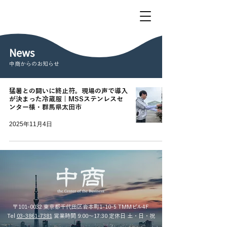
News
中商からのお知らせ
猛暑との闘いに終止符。現場の声で導入
が決まった冷蔵服 | MSSステンレスセ
ンター様・群馬県太田市
2025年11月4日
〒101-0032 東京都千代田区岩本町1-10-5 TMMビル4F
Tel
03-3861-7381
営業時間 9:00〜17:30 定休日 土・日・祝