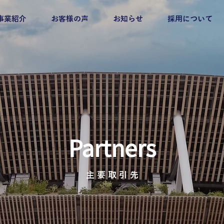
事業紹介
お客様の声
お知らせ
採用について
Partners​
​主 要 取 引 先