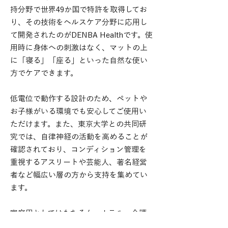
持分野で世界49か国で特許を取得
してお
り、その技術をヘルスケア分野に応用し
て開発されたのがDENBA Health
です。使
用時に身体への刺激はなく、マットの上
に「寝る」「座る」といった自然な
使い
方でケアできます。
低電位で動作する設計のため、ペットや
お子様がいる環境でも安心してご使用
い
ただけます。また、東京大学との共同研
究では、自律神経の活動を高める
ことが
確認されており、コンディション管理を
重視するアスリートや芸能人、
著名経営
者など幅広い層の方から支持を集めてい
ます。
家庭用としてはもちろん、ホテル、介護
施設、治療院など、数多くの施設で採用