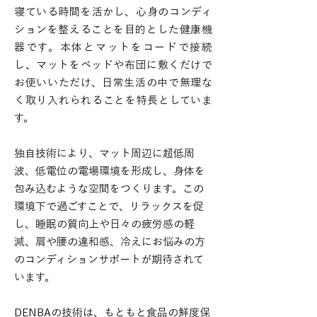
寝ている時間を活かし、心身の
コンディ
ションを整えることを目的とした健康機
器です。
本体とマットをコードで接続
し、マットをベッドや布団に敷くだけで
お使いいた
だけ、日常生活の中で無理な
く取り入れられることを特長としていま
す。
独自技術により、マット周辺に超低周
波、低電位の電場環境を形成し、身体を
包み込むような空間をつくります。この
環境下で過ごすことで、リラックスを促
し、
睡眠の質向上や日々の疲労感の軽
減、肩や腰の違和感、冷えにお悩みの方
の
コンディションサポートが期待されて
います。
DENBAの技術は、もともと食品の鮮度保