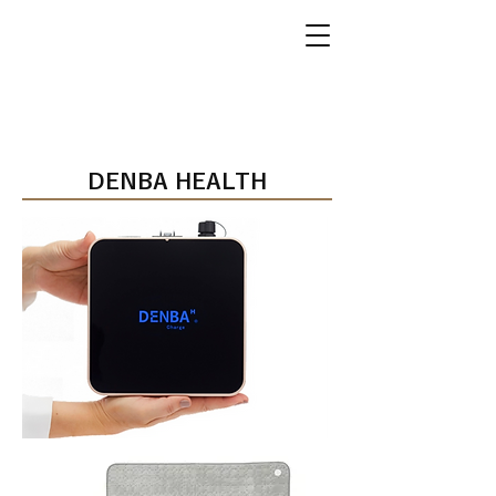
​Item 10
DENBA​ HEALTH