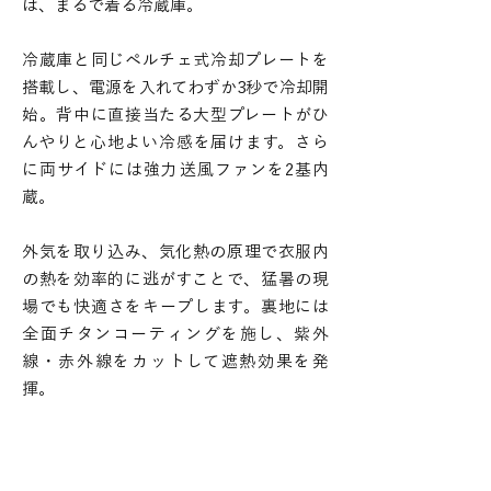
は、まるで着る冷蔵庫。
冷蔵庫と同じペルチェ式冷却プレートを
搭載し、電源を入れてわずか3秒で冷却開
始。背中に直接当たる大型プレートがひ
んやりと心地よい冷感を届けます。さら
に両サイドには強力送風ファンを2基内
蔵。
外気を取り込み、気化熱の原理で衣服内
の熱を効率的に逃がすことで、猛暑の現
場でも快適さをキープします。裏地には
全面チタンコーティングを施し、紫外
線・赤外線をカットして遮熱効果を発
揮。
ウェア内部の温度上昇を抑えます。部品
は簡単に取り外せ、ベスト部分は洗濯機